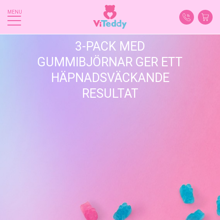
MENU
3-PACK MED
GUMMIBJÖRNAR GER ETT
HÄPNADSVÄCKANDE
RESULTAT